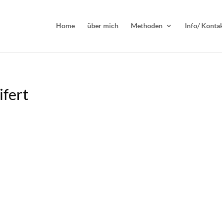
Home
über mich
Methoden
Info/ Konta
ifert